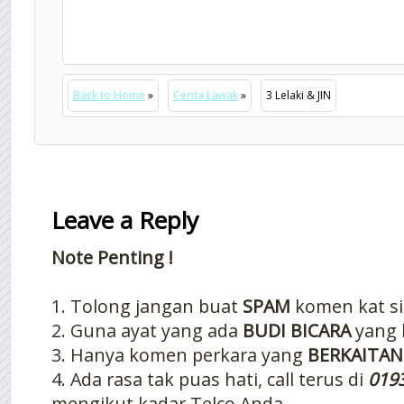
Back to Home
»
Cerita Lawak
»
3 Lelaki & JIN
Leave a Reply
Note Penting !
1. Tolong jangan buat
SPAM
komen kat si
2. Guna ayat yang ada
BUDI BICARA
yang 
3. Hanya komen perkara yang
BERKAITAN
4. Ada rasa tak puas hati, call terus di
019
mengikut kadar Telco Anda..