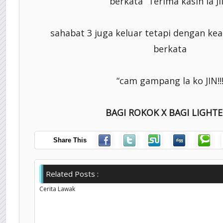
berkata “Terima kasih la JI
sahabat 3 juga keluar tetapi dengan k
berkata
“cam gampang la ko JIN!!
BAGI ROKOK X BAGI LIGHTER
Share This
Related Posts :
Cerita Lawak