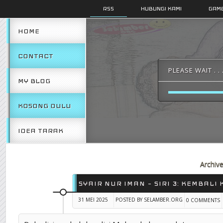
RSS
HUBUNGI KAMI
GAMB
HOME
CONTACT
PLEASE WAIT . . 
MY BLOG
KOSONG DULU
IDEA TARAK
Archiv
SYAIR NUR IMAN – SIRI 3: KEMBALI
31 MEI 2025
POSTED BY SELAMBER.ORG
0 COMMENTS