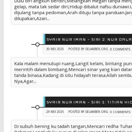
Dulu diri angkuh berdiri,Melangkah megah tanpa meng
gelap, mata tak sedar diri,Hidup dibalut nafsu duniawi
dijulang tanpa pedoman,Arah dituju tanpa panduan.Jan
dilupakan,Azan...
SYAIR NUR IMAN – SIRI 2: NUR DAL
30 MEI 2025
POSTED BY SELAMBER.ORG
0 COMMENTS
Kala malam menutupi ruang,Langit kelam, bintang pun 
merintih dalam bimbang,Mencari sinar yang kian data
tanda binasa,Kadang di situ hidayah terasa.Allah semb
Nya,Agar...
SYAIR NUR IMAN – SIRI 1: TITIAN H
29 MEI 2025
POSTED BY SELAMBER.ORG
0 COMMENTS
Di subuh bening ku tadah tangan,Mencari redha Tuha