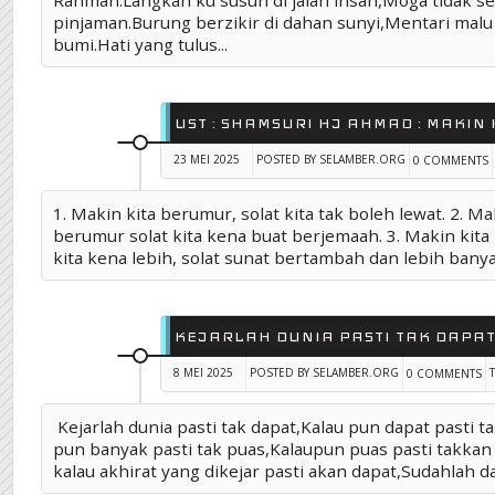
Rahman.Langkah ku susun di jalan insan,Moga tidak se
pinjaman.Burung berzikir di dahan sunyi,Mentari mal
bumi.Hati yang tulus...
UST : SHAMSURI HJ AHMAD : MAKIN
23 MEI 2025
POSTED BY SELAMBER.ORG
0 COMMENTS
1. Makin kita berumur, solat kita tak boleh lewat. 2. Ma
berumur solat kita kena buat berjemaah. 3. Makin kita
kita kena lebih, solat sunat bertambah dan lebih banyak
KEJARLAH DUNIA PASTI TAK DAPA
8 MEI 2025
POSTED BY SELAMBER.ORG
0 COMMENTS
Kejarlah dunia pasti tak dapat,Kalau pun dapat pasti t
pun banyak pasti tak puas,Kalaupun puas pasti takkan
kalau akhirat yang dikejar pasti akan dapat,Sudahlah dap