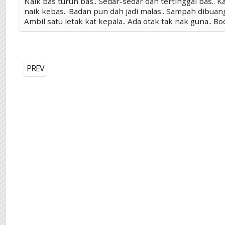
Naik bas turun bas.. Sedar-sedar dah tertinggal bas.. 
naik kebas.. Badan pun dah jadi malas.. Sampah dibuan
Ambil satu letak kat kepala.. Ada otak tak nak guna.. Bod
PREV