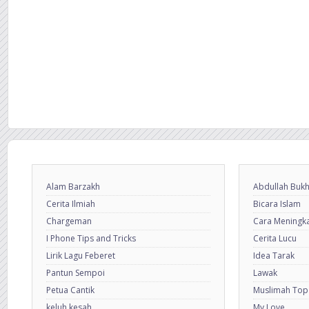
Alam Barzakh
Abdullah Bukh
Cerita Ilmiah
Bicara Islam
Chargeman
Cara Meningkat
I Phone Tips and Tricks
Cerita Lucu
Lirik Lagu Feberet
Idea Tarak
Pantun Sempoi
Lawak
Petua Cantik
Muslimah Top
keluh kesah
My Love