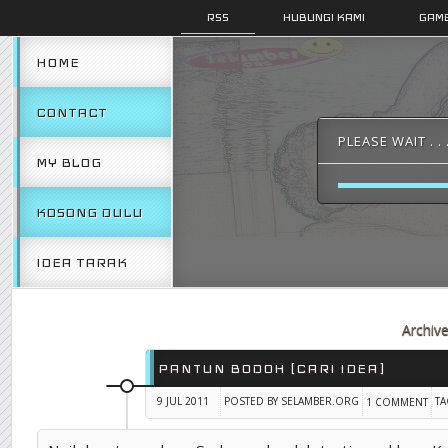
RSS
HUBUNGI KAMI
GAMB
HOME
CONTACT
PLEASE WAIT . . 
MY BLOG
KOSONG DULU
IDEA TARAK
Archiv
PANTUN BODOH [CARI IDEA]
9 JUL 2011
POSTED BY SELAMBER.ORG
TA
1 COMMENT