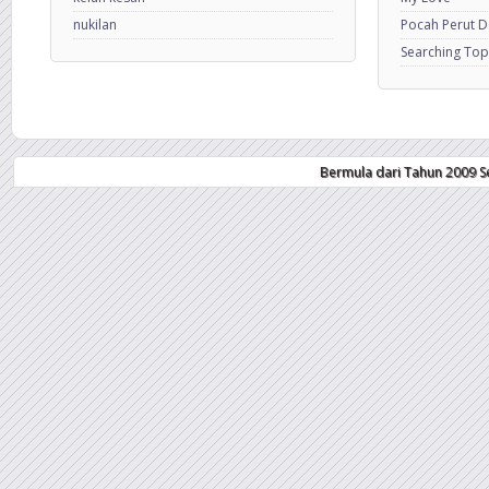
nukilan
Pocah Perut 
Searching Top
Bermula dari Tahun 2009 