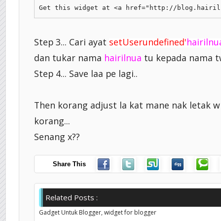
Get this widget at <a href="http://blog.hairil
Step 3... Cari ayat
setUserundefined'
hairilnu
dan tukar nama
hairilnua
tu kepada nama tw
Step 4... Save laa pe lagi..
Then korang adjust la kat mane nak letak wi
korang...
Senang x??
Share This
Related Posts :
Gadget Untuk Blogger,
widget for blogger