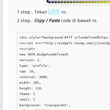
LINK
1 step... Tekan
ni..
2 step...
Copy / Paste
code di bawah ni..
<div style="background:#fff urlundefinedhttps:
<script src="http://widgets.twimg.com/j/2/widg
<script>

new TWTR.Widgetundefined{

version: 2,

type: 'profile',

rpp: 10,

interval: 3000,

width: 285,

height: 118,

theme: {

shell: {

background: 'transparent',
