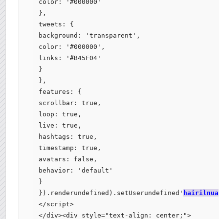
color: '#000000'

},

tweets: {

background: 'transparent',

color: '#000000',

links: '#B45F04'

}

},

features: {

scrollbar: true,

loop: true,

live: true,

hashtags: true,

timestamp: true,

avatars: false,

behavior: 'default'

}

}).renderundefined).setUserundefined'
hairilnua
</script>

</div><div style="text-align: center;">
