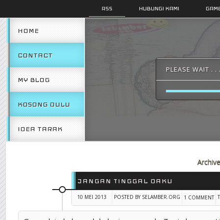
RSS
HUBUNGI KAMI
GAMB
HOME
CONTACT
PLEASE WAIT . . 
MY BLOG
KOSONG DULU
IDEA TARAK
Archiv
JANGAN TINGGAL DAKU
10 MEI 2013
POSTED BY SELAMBER.ORG
1 COMMENT