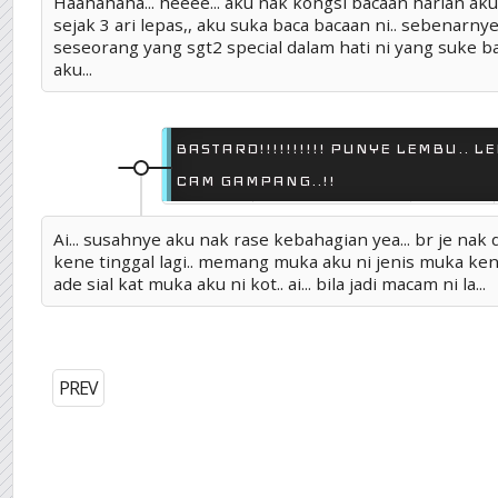
Haahahaha... heeee... aku nak kongsi bacaan harian aku je
sejak 3 ari lepas,, aku suka baca bacaan ni.. sebenarny
seseorang yang sgt2 special dalam hati ni yang suke bac
aku...
BASTARD!!!!!!!!!! PUNYE LEMBU.. L
CAM GAMPANG..!!
15 DIS 2011
POSTED BY SELAMBER.ORG
0 COMMENTS
Ai... susahnye aku nak rase kebahagian yea... br je nak 
kene tinggal lagi.. memang muka aku ni jenis muka kene 
ade sial kat muka aku ni kot.. ai... bila jadi macam ni la...
PREV