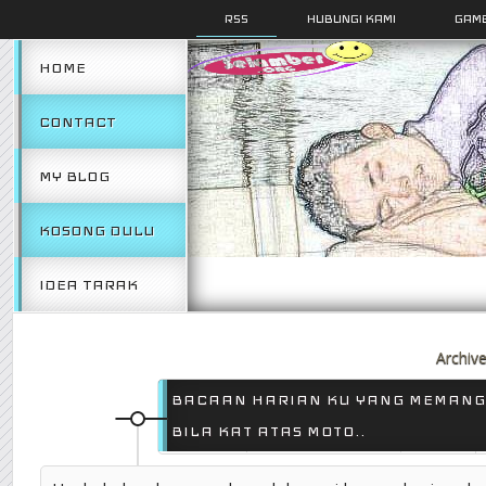
RSS
HUBUNGI KAMI
GAMB
HOME
CONTACT
MY BLOG
KOSONG DULU
IDEA TARAK
Archiv
BACAAN HARIAN KU YANG MEMANG
BILA KAT ATAS MOTO..
16 DIS 2011
POSTED BY SELAMBER.ORG
T
1 COMMENT