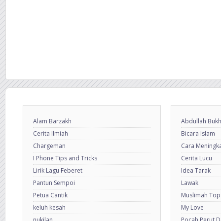
Alam Barzakh
Abdullah Bukh
Cerita Ilmiah
Bicara Islam
Chargeman
Cara Meningkat
I Phone Tips and Tricks
Cerita Lucu
Lirik Lagu Feberet
Idea Tarak
Pantun Sempoi
Lawak
Petua Cantik
Muslimah Top
keluh kesah
My Love
nukilan
Pocah Perut 