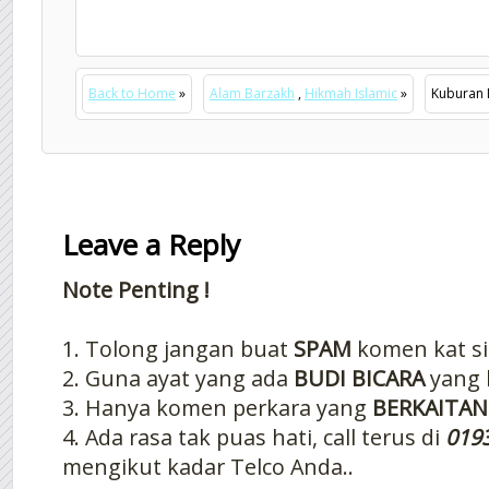
Back to Home
»
Alam Barzakh
,
Hikmah Islamic
»
Kuburan I
Leave a Reply
Note Penting !
1. Tolong jangan buat
SPAM
komen kat si
2. Guna ayat yang ada
BUDI BICARA
yang 
3. Hanya komen perkara yang
BERKAITAN
4. Ada rasa tak puas hati, call terus di
019
mengikut kadar Telco Anda..