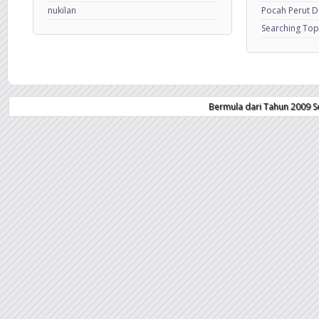
nukilan
Pocah Perut 
Searching Top
Bermula dari Tahun 2009 