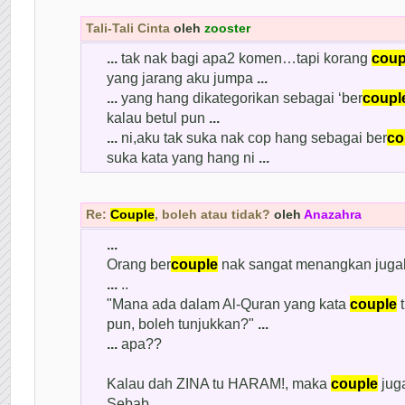
Tali-Tali Cinta
oleh
zooster
...
tak nak bagi apa2 komen…tapi korang
coup
yang jarang aku jumpa
...
...
yang hang dikategorikan sebagai ‘ber
coupl
kalau betul pun
...
...
ni,aku tak suka nak cop hang sebagai ber
co
suka kata yang hang ni
...
Re:
Couple
, boleh atau tidak?
oleh
Anazahra
...
Orang ber
couple
nak sangat menangkan juga
...
..
"Mana ada dalam Al-Quran yang kata
couple
t
pun, boleh tunjukkan?"
...
...
apa??
Kalau dah ZINA tu HARAM!, maka
couple
jug
Sebab...