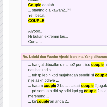
Couple
adalah
...
...
starting dia kawan2..??
Ye.. betul...
COUPLE
Aiyooo..
Ni bukan extremm tau...
Cuma
...
Re: Lelaki dan Wanita Ajnabi bercinta Yang diharam
...
hangat dibualkn d mane2 pon.. isu
couple
n
nasihat kpd si
...
...
tuh tp lebih kpd mujahadah sendiri si
coupl
n jelaskn pdnye
...
...
haram
couple
2 but at last si
couple
2 jugak
...
pd semua n diri sy sdiri kpd yg
couple
2 sil
merenung
...
...
ke'
couple
'an anda 2..
...