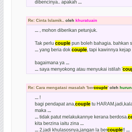
dibencinya.. apakah
...
Re: Cinta Islamik..
oleh
khuratuain
...
, mohon diberikan petunjuk.
Tak perlu
couple
pun boleh bahagia. bahkan 
...
yang beria dok
couple
, tapi kawinnya kejap 
bagaimana ya
...
...
saya menyokong atau menyukai istilah '
cou
Re: Cara mengatasi masalah 'ber
couple
'
oleh
hurun
...
!
bagi pendapat ana,
couple
tu HARAM.jadi,kal
maka
...
...
tidak patut melakukannye kerana berdosa.
c
kita berzina iaitu zina
...
...
2.jadi khulasosnya,jangan la ber
couple
!!
...