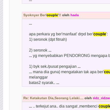
Syoknyer Ber'
couple
'!!
oleh
hada
...
apa perkara yg ber'manfaat' drpd ber'
couple
':
1) seronok (dpt fitnah)
2) seronok
...
...
yg menyebabkan PENDORONG mengapa b
1) byk sek./pusat pengajian
...
...
mana dia guna) mengatakan tak apa ber'
co
melanggar
batas2 syarak..
...
Re: Ketakutan Dia,Seorang Lelaki....
oleh
ridz_ridz
...
.. terkejut ana.. dia sangat ,membenci
coupl