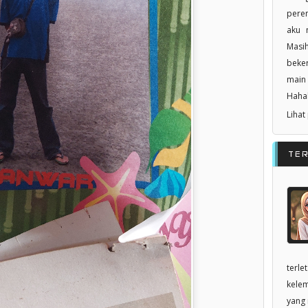
pere
aku n
Masi
beker
main 
Haha
Lihat
TE
terle
kelem
yang 