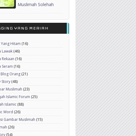
Muslimah Solehah
GGING YANG MERIAH
 Yang Hitam
(16)
a Lawak
(46)
a Rekaan
(16)
a Seram
(16)
 Blog Orang
(21)
 Story
(48)
ar Muslimah
(23)
ah Islamic Forum
(25)
h Islamic
(88)
ic Word
(26)
ksi Gambar Muslimah
(15)
imah
(26)
ory
(54)