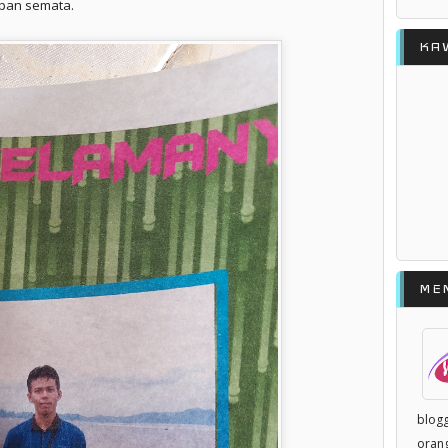
pan semata.
KA
ME
blogg
orang