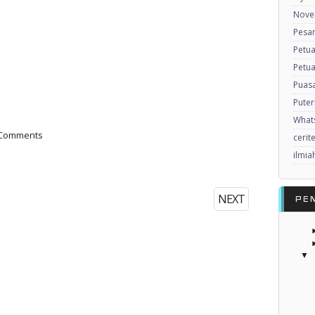
Nove
Pesan
Petu
Petua
Puas
Puter
What
 Comments
cerit
ilmia
NEXT
PE
▼