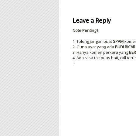
Leave a Reply
Note Penting !
1. Tolong jangan buat
SPAM
komen 
2. Guna ayat yang ada
BUDI BICAR
3. Hanya komen perkara yang
BER
4. Ada rasa tak puas hati, call teru
~