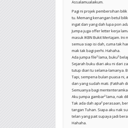
Assalamualaikum.
Pagi ni projek pembersihan bilik
tu. Memang kenangan betul bili
ingat dan yang dah lupa pon ad
Jumpa juga offer letter kerja lam
masuk IKBN Bukit Mertajam. Ini
semua siap isi dah, cuma tak hant
mak tak bagi perhi. Hahaha.
Ada jumpa file² lama, buku² belajar, buku 
Sejarah buku diari aku ni dari 
tutup diari tu selama-lamanya. Bila b
Tapi, sempena bulan puasa ni, 
dan yang sudah mati. (Fatihah d
Semuanya bagi mententeramkan h
Aku jumpa gambar² lama, nak dib
Tak ada dah apa² perasaan, ben
tangan Tuhan. Siapa aku nak su
telan yang pait supaya jadi bera
Hahaha.