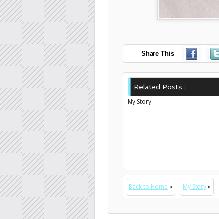
Share This
Related Posts :
My Story
Back to Home
»
My Story
»