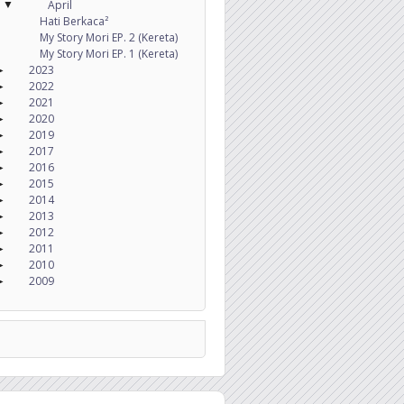
April
▼
Hati Berkaca²
My Story Mori EP. 2 (Kereta)
My Story Mori EP. 1 (Kereta)
2023
►
2022
►
2021
►
2020
►
2019
►
2017
►
2016
►
2015
►
2014
►
2013
►
2012
►
2011
►
2010
►
2009
►