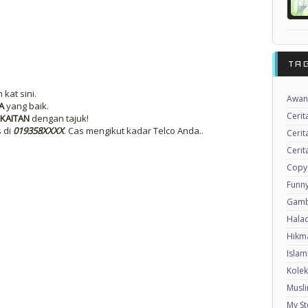
TA
kat sini.
Awan
A
yang baik.
Cerit
KAITAN
dengan tajuk!
s di
019358XXXX
. Cas mengikut kadar Telco Anda..
Cerit
Cerit
Copy
Funny
Gamb
Halaq
Hikma
Islam
Kole
Musl
My St