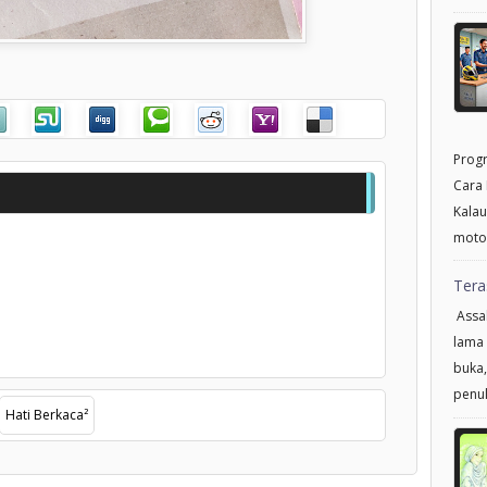
Progr
Cara 
Kalau
motor
Tera
Assal
lama 
buka,
penul
Hati Berkaca²