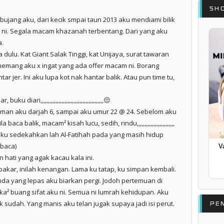
SH
 bujang aku, dari kecik smpai taun 2013 aku mendiami bilik
k ni. Segala macam khazanah terbentang. Dari yang aku
a.
a dulu. Kat Giant Salak Tinggi, kat Unijaya, surat tawaran
 memang aku x ingat yang ada offer macam ni. Borang
ar jer. Ini aku lupa kot nak hantar balik. Atau pun time tu,
diari,,,,,,,,,,,,,,,,,,,,,,,,,,,,,,,,,,,,,,,,,,😔
zaman aku darjah 6, sampai aku umur 22 @ 24. Sebelom aku
aca balik, macam² kisah lucu, sedih, rindu,,,,,,,,,,,,,,,,,,,,,,,,,
aku sedekahkan lah Al-Fatihah pada yang masih hidup
ibaca)
V
ati yang agak kacau kala ini.
akar, inilah kenangan. Lama ku tatap, ku simpan kembali.
da yang lepas aku biarkan pergi. Jodoh pertemuan di
ka² buang sifat aku ni. Semua ni lumrah kehidupan. Aku
k sudah. Yang manis aku telan jugak supaya jadi isi perut.
PE