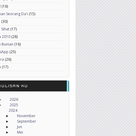
l
(16)
an Seorang Da'i
(15)
a
(30)
 Sihat
(17)
a 2010
(28)
i Bunian
(16)
sApp
(25)
era
(26)
h
(17)
NULISAN KU
2026
►
2025
►
2024
November
►
September
►
Jun
►
Mei
►