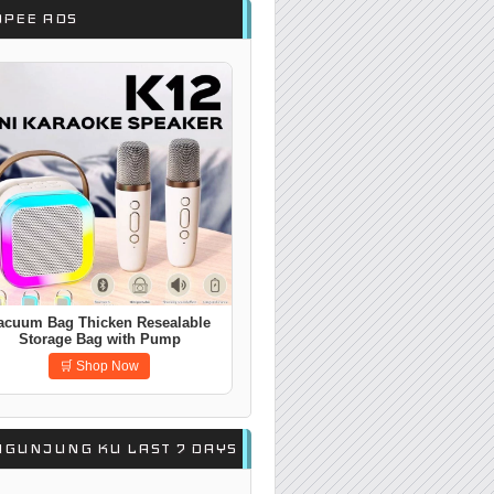
OPEE ADS
acuum Bag Thicken Resealable
Storage Bag with Pump
Compressbag
🛒 Shop Now
NGUNJUNG KU LAST 7 DAYS