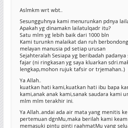
Aslmkm wrt wbt..
Sesungguhnya kami menurunkan pdnya lail
Apakah yg dinamakn lailatulqadr itu?
Satu mlm yg lebih baik dari 1000 bln
Kami turunkn malaikat dan ruh berbondon
melayan manusia pd setiap urusan
Sejahteralah Sesiapa yg beribadah padanya 
fajar (ni ringkasan yg saya kluarkan sdri.m
lengkap,mohon rujuk tafsir or trjemahan..)
Ya Allah..
kuatkan hati kami,kuatkan hati ibu bapa ka
kami,anak anak kami,sanak saudara kami u
mlm mlm terakhir ini.
Ya Allah..andai ada air mata yang menitis k
pertemuan dgnMu,maka berilah kami keamp
memasuki pintu pinti raahmatMu yang selua