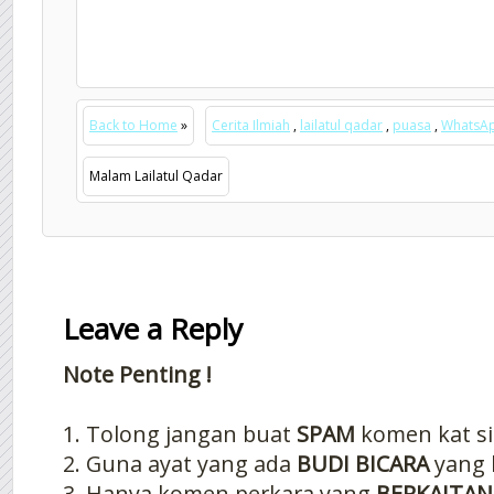
Back to Home
»
Cerita Ilmiah
,
lailatul qadar
,
puasa
,
WhatsA
Malam Lailatul Qadar
Leave a Reply
Note Penting !
1. Tolong jangan buat
SPAM
komen kat si
2. Guna ayat yang ada
BUDI BICARA
yang 
3. Hanya komen perkara yang
BERKAITAN