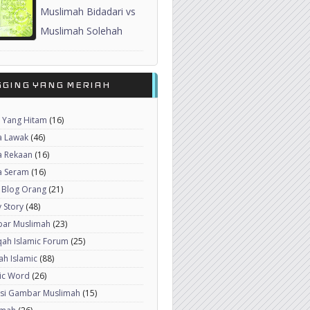
Muslimah Bidadari vs
Muslimah Solehah
GGING YANG MERIAH
 Yang Hitam
(16)
a Lawak
(46)
a Rekaan
(16)
a Seram
(16)
 Blog Orang
(21)
 Story
(48)
ar Muslimah
(23)
ah Islamic Forum
(25)
h Islamic
(88)
ic Word
(26)
ksi Gambar Muslimah
(15)