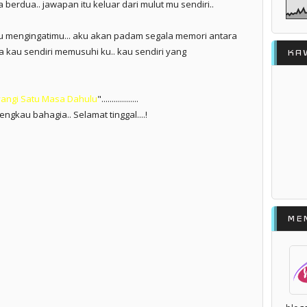
a berdua.. jawapan itu keluar dari mulut mu sendiri..
uk ku mengingatimu... aku akan padam segala memori antara
ana kau sendiri memusuhi ku.. kau sendiri yang
KA
angi Satu Masa Dahulu
"..................
engkau bahagia.. Selamat tinggal....!
ME