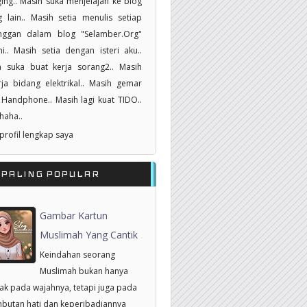
ing.. Masih suka menjelajah ke blog
 lain.. Masih setia menulis setiap
nggan dalam blog "Selamber.Org"
i.. Masih setia dengan isteri aku..
h suka buat kerja sorang2.. Masih
ja bidang elektrikal.. Masih gemar
Handphone.. Masih lagi kuat TIDO..
haha..
 profil lengkap saya
RPALING POPULAR
Gambar Kartun
Muslimah Yang Cantik
Keindahan seorang
Muslimah bukan hanya
tak pada wajahnya, tetapi juga pada
butan hati dan keperibadiannya