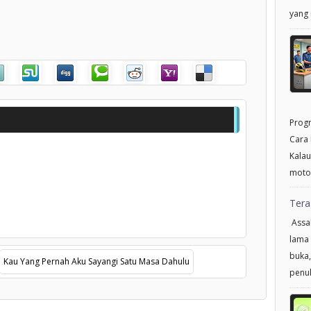
yang 
Progr
Cara 
Kalau
motor
Tera
Assal
lama 
buka,
Kau Yang Pernah Aku Sayangi Satu Masa Dahulu
penul