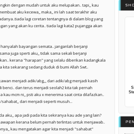
ungkin dengan mudah untuk aku melupakan.. tapi,, kau
SH
mbuat aku kecewa,, maka,, ini lah saat terakhir aku
danya..tiada lagi coretan tentangnya di dalam blog yang
ngan yang akan ku cerita.. tiada lagi kata2 pujangga akan
u hanyalah bayangan semata.. janganlah berjanji
sama juga sperti aku,, tidak sama sekali berjanji
kan.. kerana "harapan" yang selalu diberikan kadangkala
 kita sekarang sedang duduk di bumi Allah Swt..
 kawan menjadi adik/abg,,, dari adik/abg menjadi kasih
i benci.. dan terus menjadi seolah2 kita tak pernah
S
St
nya kau mcm ni,, psti aku x menerima saat cinta dilafazkan..
sahabat,, dari menjadi seperti musuh...
a aku,, apa jadi pada kita sekiranya kau ade yang lain?
PE
jawapan kerana belum pernah terlintas untuk menjawab..
abnya,, kau mengatakan agar kita menjadi "sahabat"