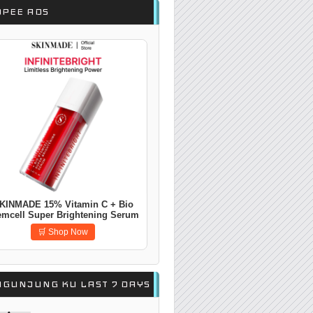
OPEE ADS
KINMADE 15% Vitamin C + Bio
emcell Super Brightening Serum
(30ml)
🛒 Shop Now
NGUNJUNG KU LAST 7 DAYS