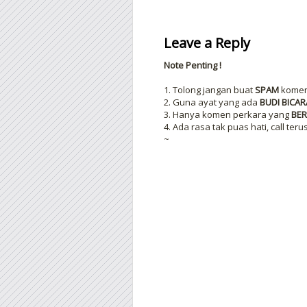
Leave a Reply
Note Penting !
1. Tolong jangan buat
SPAM
komen 
2. Guna ayat yang ada
BUDI BICAR
3. Hanya komen perkara yang
BER
4. Ada rasa tak puas hati, call teru
~