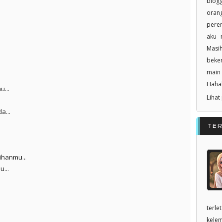
blogg
orang
pere
aku n
Masi
beker
main 
Haha
u...
Lihat
a...
TE
ihanmu...
u...
terle
kelem