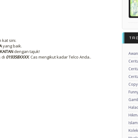
TA
kat sini.
A
yang baik.
KAITAN
dengan tajuk!
Awan
s di
019358XXXX
. Cas mengikut kadar Telco Anda..
Cerit
Cerit
Cerit
Copy
Funny
Gamb
Halaq
Hikma
Islam
Kole