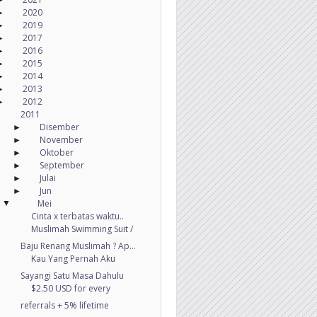
2020
►
2019
►
2017
►
2016
►
2015
►
2014
►
2013
►
2012
►
2011
Disember
►
November
►
Oktober
►
September
►
Julai
►
Jun
►
Mei
▼
Cinta x terbatas waktu..
Muslimah Swimming Suit /
Baju Renang Muslimah ? Ap...
Kau Yang Pernah Aku
Sayangi Satu Masa Dahulu
$2.50 USD for every
referrals + 5% lifetime