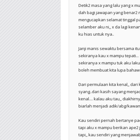
Detik2 masa yang lalu yang x m
dah bagi jawapan yang benar2 me
mengucapkan selamat tinggal pa
selamber aku ni,, x da lagi kena
ku hias untuk nya..
Janji manis sewaktu bersama it
sekiranya kau x mampu tepati... 
sekiranya x mampu tuk aku laku
boleh membuat kita lupa bahawa
Dari permulaan kita kenal,, dari
syang..dari kasih sayang menjad
kenal.... kalau aku tau,, diakhir
biarlah menjadi adik/abg/kawan/
Kau sendiri pernah bertanye pad
tapi aku x mampu berikan ape2 
tapi,, kau sendiri yang menjaw