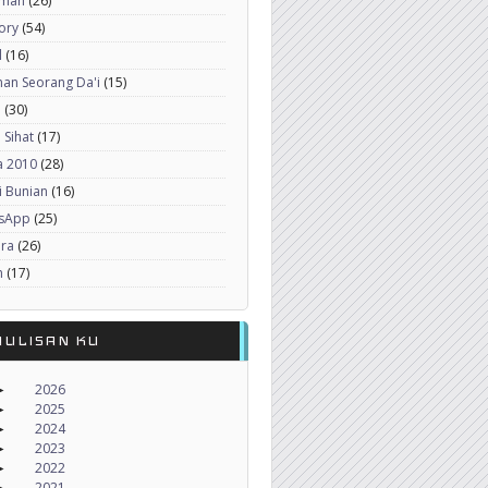
imah
(26)
ory
(54)
l
(16)
an Seorang Da'i
(15)
a
(30)
 Sihat
(17)
a 2010
(28)
i Bunian
(16)
sApp
(25)
era
(26)
h
(17)
NULISAN KU
2026
►
2025
►
2024
►
2023
►
2022
►
2021
►