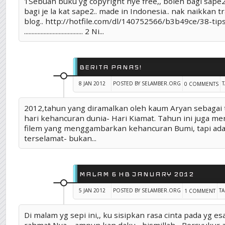
1Sebuah buku yg copyright nye free,, boleh bagi sape2 j
TAG :
CARA MENINGKATKAN TRAFFIC BLOG
,
HATI NURANI
,
bagi je la kat sape2.. made in Indonesia.. nak naikkan tr
blog.. http://hotfile.com/dl/140752566/b3b49ce/38-tips
....................................... 2 Ni...
BERITA PANAS!
8 JAN 2012
POSTED BY SELAMBER.ORG
T
0 COMMENTS
2012,tahun yang diramalkan oleh kaum Aryan sebagai 
hari kehancuran dunia- Hari Kiamat. Tahun ini juga men
filem yang menggambarkan kehancuran Bumi, tapi ada
terselamat- bukan...
MALAM 6 HB JANUARY 2012
5 JAN 2012
POSTED BY SELAMBER.ORG
TA
1 COMMENT
Di malam yg sepi ini,, ku sisipkan rasa cinta pada yg es