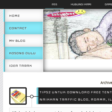
RSS
HUBUNGI KAMI
GAMB
HOME
CONTACT
MY BLOG
KOSONG DULU
IDEA TARAK
Archiv
TIPS2 UNTUK DOWNLOAD FREE TEN
NAIKKAN TRAFFIC BLOG, AGAMA, IL
9 JAN 2012
POSTED BY SELAMBER.ORG
0 COMMENTS