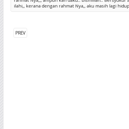
rahmat Nya,,, ampun kan daku... bismillah... Bersyukur 
ilahi,, kerana dengan rahmat Nya,, aku masih lagi hidup
PREV