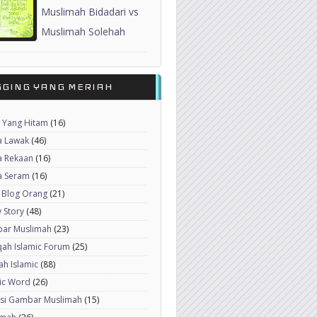
Muslimah Bidadari vs
Muslimah Solehah
GGING YANG MERIAH
 Yang Hitam
(16)
a Lawak
(46)
a Rekaan
(16)
a Seram
(16)
 Blog Orang
(21)
 Story
(48)
ar Muslimah
(23)
ah Islamic Forum
(25)
h Islamic
(88)
ic Word
(26)
ksi Gambar Muslimah
(15)