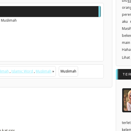
blogg
orang
pere
,
Muslimah
aku n
Masi
beker
main 
Haha
Lihat
limah
,
Islamic Word
,
Muslimah
»
Muslimah
TE
terle
kelem
kat sini.