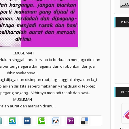
KA
....MUSLIMAH
lukan singgahsana kerana ia berkuasa menjaga diri dan
benteng negara dan agama dari dirobohkan dan jua
dibinasakannya...
 Lagi dijaga dan disimpan rapi,, lagi tinggi nilainya dan lagi
iarkan diri kita seperti makanan yang dijual di tepi-tepi
ME
ipegang-pegang.. Akhirnya menjadi rosak dan basi..
MUSLIMAH
ralah aurat dan maruah dirimu...