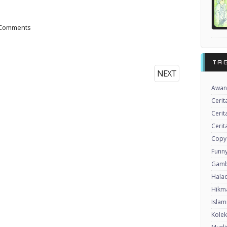
 Comments
TA
NEXT
Awan
Cerit
Cerit
Cerit
Copy
Funny
Gamb
Halaq
Hikma
Islam
Kole