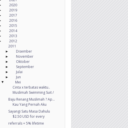
2020
►
2019
►
2017
►
2016
►
2015
►
2014
►
2013
►
2012
►
2011
Disember
►
November
►
Oktober
►
September
►
Julai
►
Jun
►
Mei
▼
Cinta x terbatas waktu..
Muslimah Swimming Suit /
Baju Renang Muslimah ? Ap...
Kau Yang Pernah Aku
Sayangi Satu Masa Dahulu
$2.50 USD for every
referrals + 5% lifetime