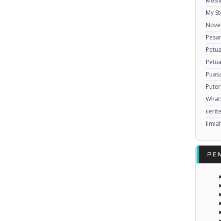
Musl
My St
Nove
Pesan
Petu
Petua
Puas
Puter
What
cerit
ilmia
PE