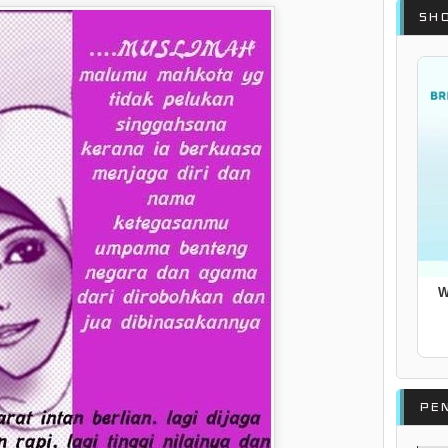
SH
PE