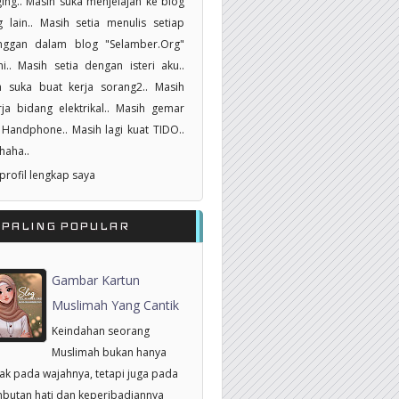
ing.. Masih suka menjelajah ke blog
 lain.. Masih setia menulis setiap
nggan dalam blog "Selamber.Org"
i.. Masih setia dengan isteri aku..
h suka buat kerja sorang2.. Masih
ja bidang elektrikal.. Masih gemar
Handphone.. Masih lagi kuat TIDO..
haha..
 profil lengkap saya
RPALING POPULAR
Gambar Kartun
Muslimah Yang Cantik
Keindahan seorang
Muslimah bukan hanya
tak pada wajahnya, tetapi juga pada
butan hati dan keperibadiannya