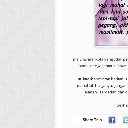
malumu mahkota yang tidak per
nama ketegasanmu umpama 
Diri kita ibarat intan berlian..
mahal lah harganya.. Jangan b
jalanan.. Terdedah dan d
peliha
Share This