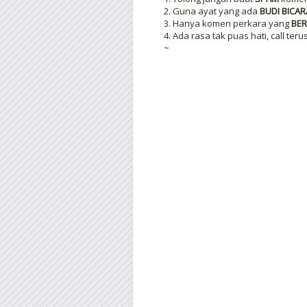
2. Guna ayat yang ada
BUDI BICAR
3. Hanya komen perkara yang
BER
4. Ada rasa tak puas hati, call teru
~