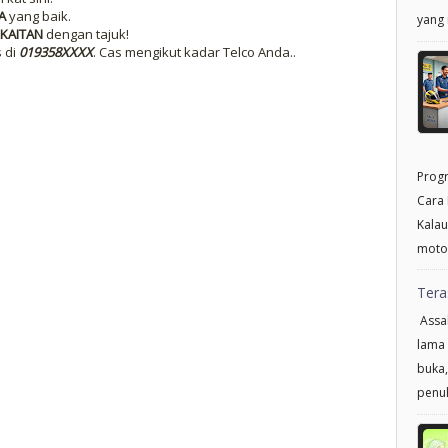
A
yang baik.
yang 
KAITAN
dengan tajuk!
s di
019358XXXX
. Cas mengikut kadar Telco Anda..
Progr
Cara 
Kalau
motor
Tera
Assal
lama 
buka,
penul