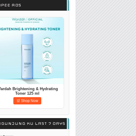
OPEE ADS
VANS Sling Bag Crossbody
Shoulder Bag Unisex
🛒 Shop Now
NGUNJUNG KU LAST 7 DAYS