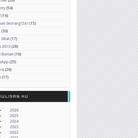
imah
(26)
ory
(54)
l
(16)
an Seorang Da'i
(15)
a
(30)
 Sihat
(17)
a 2010
(28)
i Bunian
(16)
sApp
(25)
era
(26)
h
(17)
NULISAN KU
2026
►
2025
►
2024
►
2023
►
2022
►
2021
►