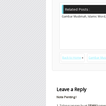
Related Posts :
Gambar Muslimah,
Islamic Word
Back to Home
»
Gambar Mus
Leave a Reply
Note Penting !
1. Tolong jangan buat
SPAM
komen 