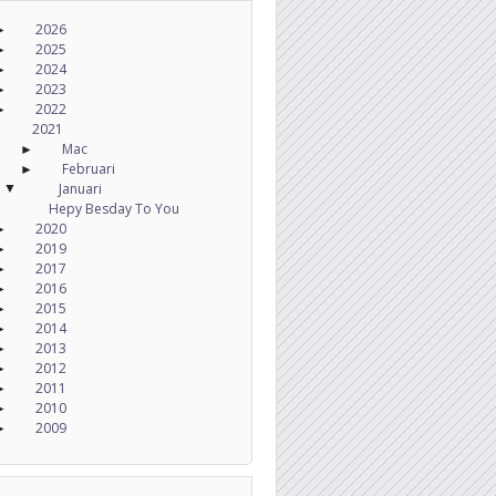
2026
►
2025
►
2024
►
2023
►
2022
►
2021
Mac
►
Februari
►
Januari
▼
Hepy Besday To You
2020
►
2019
►
2017
►
2016
►
2015
►
2014
►
2013
►
2012
►
2011
►
2010
►
2009
►