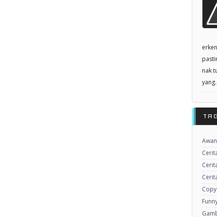
erken
pasti
nak t
yang..
TA
Awan
Cerit
Cerit
Cerit
Copy
Funny
Gamb