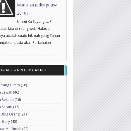
Munaliza (edisi puasa
2010)
Ummi Ku Sayang..... P
alan kita di ruang web Halaqah
nya adalah suatu hikmah yang Tuhan
unjukkan pada aku.. Perkenalan
.
GGING YANG MERIAH
 Yang Hitam
(16)
a Lawak
(46)
a Rekaan
(16)
a Seram
(16)
 Blog Orang
(21)
 Story
(48)
ar Muslimah
(23)