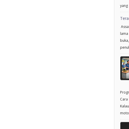
yang 
Tera
Assal
lama 
buka,
penul
Progr
Cara 
Kalau
motor