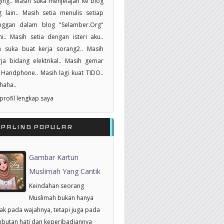
ing.. Masih suka menjelajah ke blog
 lain.. Masih setia menulis setiap
nggan dalam blog "Selamber.Org"
i.. Masih setia dengan isteri aku..
h suka buat kerja sorang2.. Masih
ja bidang elektrikal.. Masih gemar
Handphone.. Masih lagi kuat TIDO..
haha..
 profil lengkap saya
RPALING POPULAR
Gambar Kartun
Muslimah Yang Cantik
Keindahan seorang
Muslimah bukan hanya
tak pada wajahnya, tetapi juga pada
butan hati dan keperibadiannya