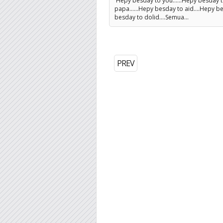
Hepy besday to you......Hepy besday to
papa......Hepy besday to aid....Hepy be
besday to dolid....Semua...
PREV