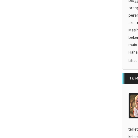
blogg
orang
pere
aku n
Masi
beker
main 
Haha
Lihat
TE
terle
kelem