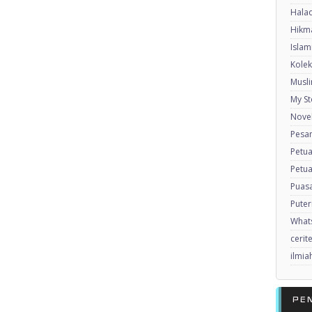
Halaq
Hikma
Islam
Kole
Musl
My St
Nove
Pesan
Petu
Petua
Puas
Puter
What
cerit
ilmia
PE