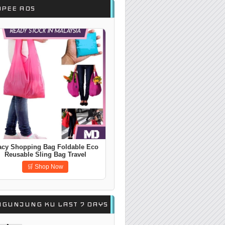
OPEE ADS
acy Shopping Bag Foldable Eco
Reusable Sling Bag Travel
🛒 Shop Now
NGUNJUNG KU LAST 7 DAYS