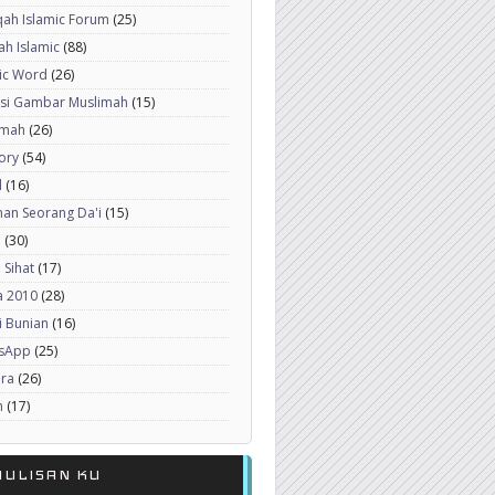
ah Islamic Forum
(25)
h Islamic
(88)
ic Word
(26)
ksi Gambar Muslimah
(15)
imah
(26)
ory
(54)
l
(16)
an Seorang Da'i
(15)
a
(30)
 Sihat
(17)
a 2010
(28)
i Bunian
(16)
sApp
(25)
era
(26)
h
(17)
NULISAN KU