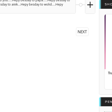
+
 you......Hepy besday to papa......Hepy besday to
SH
sday to aiiiik....Hepy besday to wolid.....Hepy
NEXT
Tr
PE