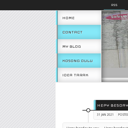
RSS
HOME
CONTACT
MY BLOG
KOSONG DULU
IDEA TARAK
HEPY BESDAY
31 JAN 2021
POSTE