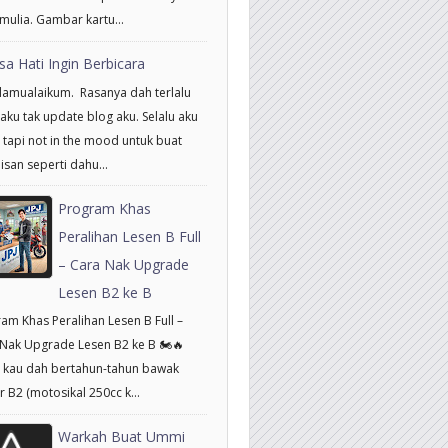
mulia. Gambar kartu...
sa Hati Ingin Berbicara
amualaikum. Rasanya dah terlalu
aku tak update blog aku. Selalu aku
 tapi not in the mood untuk buat
isan seperti dahu...
Program Khas
Peralihan Lesen B Full
– Cara Nak Upgrade
Lesen B2 ke B
am Khas Peralihan Lesen B Full –
Nak Upgrade Lesen B2 ke B 🏍️🔥
 kau dah bertahun-tahun bawak
 B2 (motosikal 250cc k...
Warkah Buat Ummi