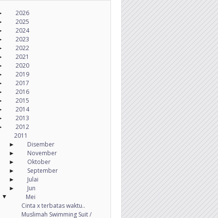
2026
►
2025
►
2024
►
2023
►
2022
►
2021
►
2020
►
2019
►
2017
►
2016
►
2015
►
2014
►
2013
►
2012
►
2011
Disember
►
November
►
Oktober
►
September
►
Julai
►
Jun
►
Mei
▼
Cinta x terbatas waktu..
Muslimah Swimming Suit /