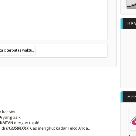
KA
ta x terbatas waktu..
ME
kat sini.
A
yang baik.
KAITAN
dengan tajuk!
s di
019358XXXX
. Cas mengikut kadar Telco Anda..