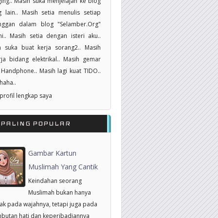
ing.. Masih suka menjelajah ke blog
 lain.. Masih setia menulis setiap
nggan dalam blog "Selamber.Org"
i.. Masih setia dengan isteri aku..
h suka buat kerja sorang2.. Masih
ja bidang elektrikal.. Masih gemar
Handphone.. Masih lagi kuat TIDO..
haha..
 profil lengkap saya
RPALING POPULAR
Gambar Kartun
Muslimah Yang Cantik
Keindahan seorang
Muslimah bukan hanya
tak pada wajahnya, tetapi juga pada
butan hati dan keperibadiannya