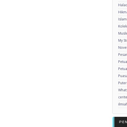
Halaq
Hikma
Islam
Kole
Musl
My St
Nove
Pesan
Petu
Petua
Puas
Puter
What
cerit
ilmia
PE