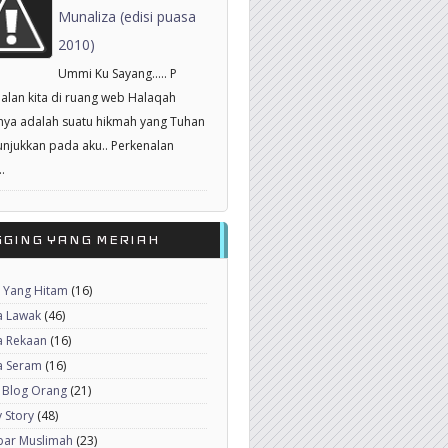
Munaliza (edisi puasa
2010)
Ummi Ku Sayang..... P
alan kita di ruang web Halaqah
nya adalah suatu hikmah yang Tuhan
unjukkan pada aku.. Perkenalan
.
GGING YANG MERIAH
 Yang Hitam
(16)
a Lawak
(46)
a Rekaan
(16)
a Seram
(16)
 Blog Orang
(21)
 Story
(48)
ar Muslimah
(23)