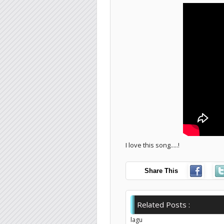
I love this song.....!
Share This
Related Posts :
lagu