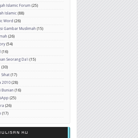
ah Islamic Forum
(25)
h Islamic
(88)
ic Word
(26)
ksi Gambar Muslimah
(15)
imah
(26)
ory
(54)
l
(16)
an Seorang Da'i
(15)
a
(30)
 Sihat
(17)
a 2010
(28)
i Bunian
(16)
sApp
(25)
era
(26)
h
(17)
NULISAN KU