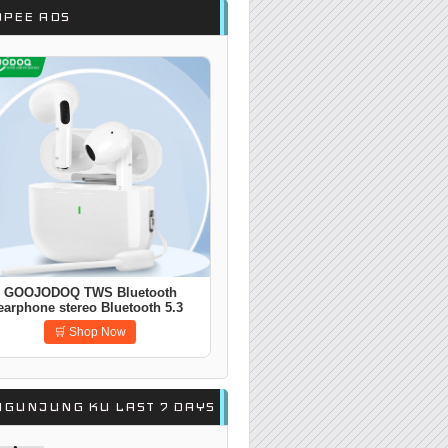
OPEE ADS
GOOJODOQ TWS Bluetooth
earphone stereo Bluetooth 5.3
Wireless Bluetooth Earphones
🛒 Shop Now
NGUNJUNG KU LAST 7 DAYS