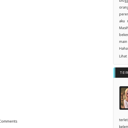
blogg
orang
pere
aku n
Masi
beker
main 
Haha
Lihat
TE
terle
 Comments
kelem