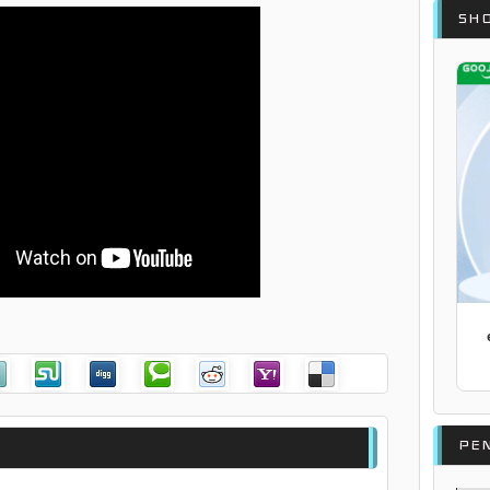
SH
PE