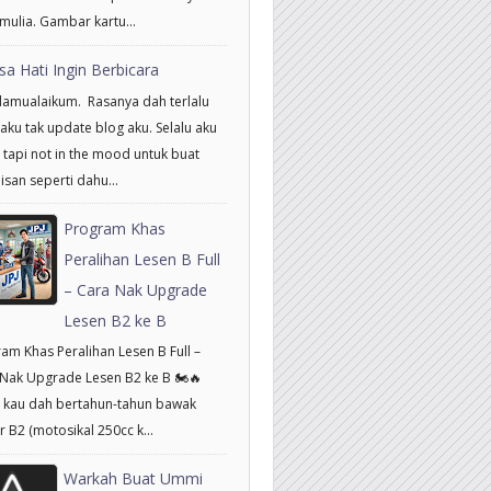
mulia. Gambar kartu...
sa Hati Ingin Berbicara
amualaikum. Rasanya dah terlalu
aku tak update blog aku. Selalu aku
 tapi not in the mood untuk buat
isan seperti dahu...
Program Khas
Peralihan Lesen B Full
– Cara Nak Upgrade
Lesen B2 ke B
am Khas Peralihan Lesen B Full –
Nak Upgrade Lesen B2 ke B 🏍️🔥
 kau dah bertahun-tahun bawak
 B2 (motosikal 250cc k...
Warkah Buat Ummi