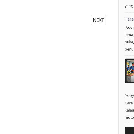
yang 
Tera
NEXT
Assal
lama 
buka,
penul
Progr
Cara 
Kalau
motor