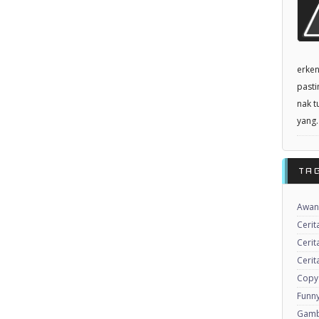
erken
pasti
nak t
yang..
TA
Awan
Cerit
Cerit
Cerit
Copy
Funny
Gamb