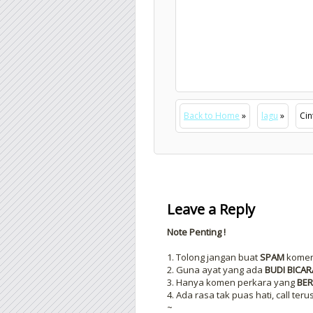
Back to Home
»
lagu
»
Cin
Leave a Reply
Note Penting !
1. Tolong jangan buat
SPAM
komen 
2. Guna ayat yang ada
BUDI BICAR
3. Hanya komen perkara yang
BER
4. Ada rasa tak puas hati, call teru
~