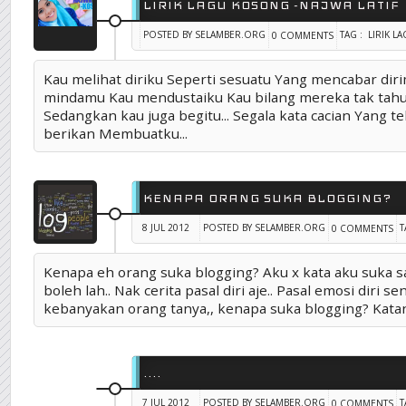
LIRIK LAGU KOSONG -NAJWA LATIF
POSTED BY SELAMBER.ORG
TAG :
LIRIK L
0 COMMENTS
Kau melihat diriku Seperti sesuatu Yang mencabar dir
mindamu Kau mendustaiku Kau bilang mereka tak tahu 
Sedangkan kau juga begitu... Segala kata cacian Yang t
berikan Membuatku...
KENAPA ORANG SUKA BLOGGING?
8 JUL 2012
POSTED BY SELAMBER.ORG
T
0 COMMENTS
Kenapa eh orang suka blogging? Aku x kata aku suka san
boleh lah.. Nak cerita pasal diri aje.. Pasal emosi diri send
kebanyakan orang tanya,, kenapa suka blogging? Katan
....
7 JUL 2012
POSTED BY SELAMBER.ORG
T
0 COMMENTS