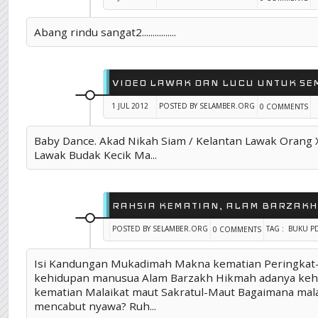
Abang rindu sangat2................
VIDEO LAWAK DAN LUCU UNTUK SE
1 JUL 2012
POSTED BY SELAMBER.ORG
0 COMMENTS
TAG :
CERITA LUCU
,
FUNNY STORY
,
VIDEO LUCU
Baby Dance. Akad Nikah Siam / Kelantan Lawak Orang X
Lawak Budak Kecik Ma...
RAHSIA KEMATIAN, ALAM BARZAKH
POSTED BY SELAMBER.ORG
TAG :
BUKU P
0 COMMENTS
Isi Kandungan Mukadimah Makna kematian Peringkat
kehidupan manusua Alam Barzakh Hikmah adanya keh
kematian Malaikat maut Sakratul-Maut Bagaimana mal
mencabut nyawa? Ruh...