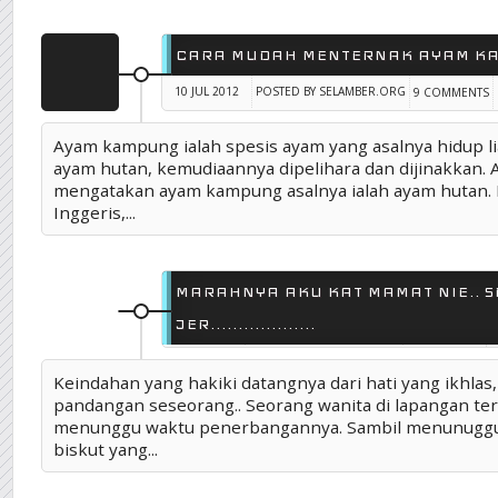
CARA MUDAH MENTERNAK AYAM KA
10 JUL 2012
POSTED BY SELAMBER.ORG
9 COMMENTS
TAG :
COPY BLOG ORANG
,
MY INFORMATION
,
PENTERNA
Ayam kampung ialah spesis ayam yang asalnya hidup li
ayam hutan, kemudiaannya dipelihara dan dijinakkan.
mengatakan ayam kampung asalnya ialah ayam hutan. D
Inggeris,...
MARAHNYA AKU KAT MAMAT NIE.. 
JER...................
9 JUL 2012
POSTED BY SELAMBER.ORG
0 COMMENTS
Keindahan yang hakiki datangnya dari hati yang ikhlas,
TAG :
CERITA LAWAK
,
TAZKIRAH SELAMBER
pandangan seseorang.. Seorang wanita di lapangan te
menunggu waktu penerbangannya. Sambil menunuggu
biskut yang...