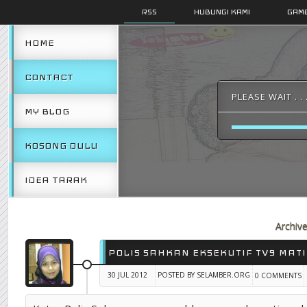
RSS
HUBUNGI KAMI
GAMB
HOME
CONTACT
PLEASE WAIT . . 
MY BLOG
KOSONG DULU
IDEA TARAK
Archiv
POLIS SAHKAN EKSEKUTIF TV9 MATI
30 JUL 2012
POSTED BY SELAMBER.ORG
0 COMMENTS
TAG :
BERITA SELAMBER
,
COPY BLOG ORANG