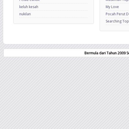
keluh kesah
My Love
nukilan
Pocah Perut 
Searching Top
Bermula dari Tahun 2009 