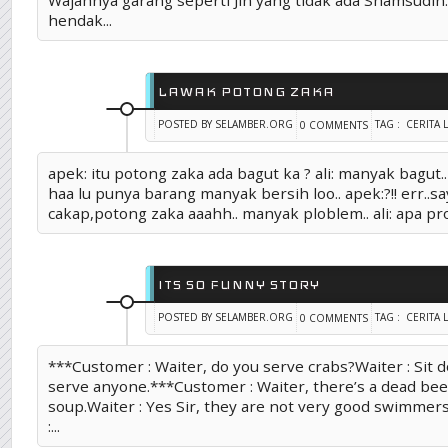
Wajahnya garang seperti Jin yang tidak ada Shamsudin.
hendak...
LAWAK POTONG ZAKA
POSTED BY SELAMBER.ORG
TAG :
CERITA 
0 COMMENTS
apek: itu potong zaka ada bagut ka ? ali: manyak bagut..
haa lu punya barang manyak bersih loo.. apek:?!! err..s
cakap,potong zaka aaahh.. manyak ploblem.. ali: apa pr
ITS SO FUNNY STORY
POSTED BY SELAMBER.ORG
TAG :
CERITA 
0 COMMENTS
***Customer : Waiter, do you serve crabs?Waiter : Sit d
serve anyone.***Customer : Waiter, there’s a dead bee
soup.Waiter : Yes Sir, they are not very good swimme
:...