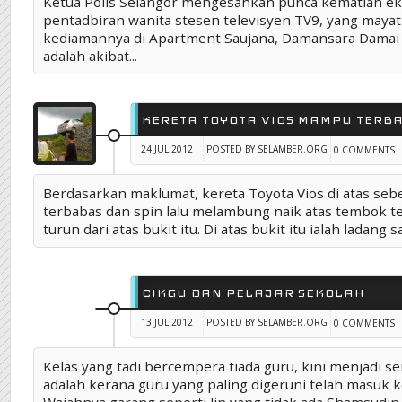
Ketua Polis Selangor mengesahkan punca kematian ek
pentadbiran wanita stesen televisyen TV9, yang mayat
kediamannya di Apartment Saujana, Damansara Damai 
adalah akibat...
KERETA TOYOTA VIOS MAMPU TERBA
24 JUL 2012
POSTED BY SELAMBER.ORG
0 COMMENTS
TAG :
COPY BLOG ORANG
,
KERETA TERBANG
Berdasarkan maklumat, kereta Toyota Vios di atas se
terbabas dan spin lalu melambung naik atas tembok t
turun dari atas bukit itu. Di atas bukit itu ialah ladang sa
CIKGU DAN PELAJAR SEKOLAH
13 JUL 2012
POSTED BY SELAMBER.ORG
0 COMMENTS
Kelas yang tadi bercempera tiada guru, kini menjadi se
adalah kerana guru yang paling digeruni telah masuk k