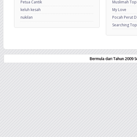
Petua Cantik
Muslimah Top
keluh kesah
My Love
nukilan
Pocah Perut 
Searching Top
Bermula dari Tahun 2009 