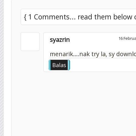
{ 1 Comments... read them below 
syazrin
16 Februa
menarik....nak try la, sy downl
Balas