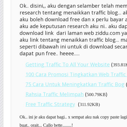
Ok.. disini,, aku dengan selamber telah mem
research tentang menaikkan traffic blog... a
aku boleh download free dan x perlu bayar ap
aku ade keputusan research aku ni.. aku da
download link dari laman web ziddu.com y
aku link tentang menaikkan traffic blog... m
seperti dibawah ini untuk di download secar
dapat pun free.. heeee.....
Getting Traffic To All Your Website
(
393.8
100 Cara Promosi Tingkatkan Web Traffic
75 Cara Untuk Meningkatkan Traffic Bog
Rahsia Traffic Melimpah
(
)
500.79KB
Free Traffic Strategy
(
311.92KB)
Ok.. ini je aku dapat bagi.. x sempat aku nak copy paste lag
buat.. orait... Callo bette........!