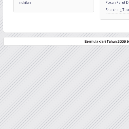
nukilan
Pocah Perut 
Searching Top
Bermula dari Tahun 2009 