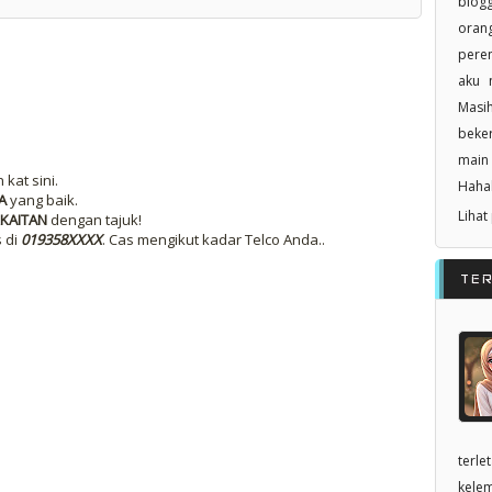
blogg
orang
pere
aku n
Masi
beker
main 
kat sini.
Haha
A
yang baik.
Lihat
KAITAN
dengan tajuk!
s di
019358XXXX
. Cas mengikut kadar Telco Anda..
TE
terle
kelem