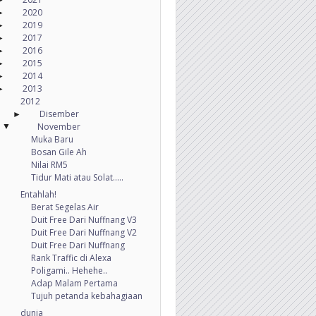
2020
►
2019
►
2017
►
2016
►
2015
►
2014
►
2013
►
2012
Disember
►
November
▼
Muka Baru
Bosan Gile Ah
Nilai RM5
Tidur Mati atau Solat.....
Entahlah!
Berat Segelas Air
Duit Free Dari Nuffnang V3
Duit Free Dari Nuffnang V2
Duit Free Dari Nuffnang
Rank Traffic di Alexa
Poligami.. Hehehe..
Adap Malam Pertama
Tujuh petanda kebahagiaan
dunia