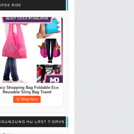
OPEE ADS
acuum Bag Thicken Resealable
Storage Bag with Pump
Compressbag
🛒 Shop Now
NGUNJUNG KU LAST 7 DAYS