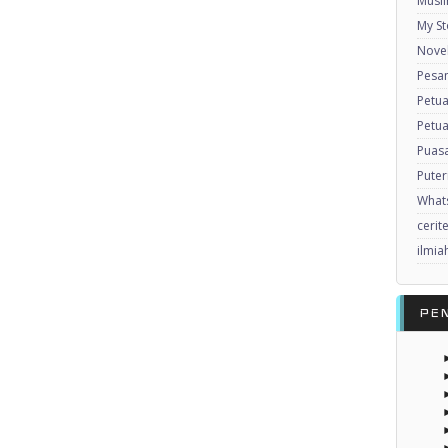
Musl
My St
Nove
Pesan
Petu
Petua
Puas
Puter
What
cerit
ilmia
PE