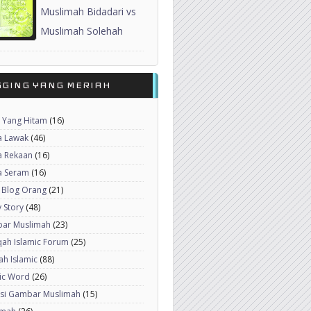
Muslimah Bidadari vs
Muslimah Solehah
GGING YANG MERIAH
 Yang Hitam
(16)
a Lawak
(46)
a Rekaan
(16)
a Seram
(16)
 Blog Orang
(21)
 Story
(48)
ar Muslimah
(23)
ah Islamic Forum
(25)
h Islamic
(88)
ic Word
(26)
ksi Gambar Muslimah
(15)