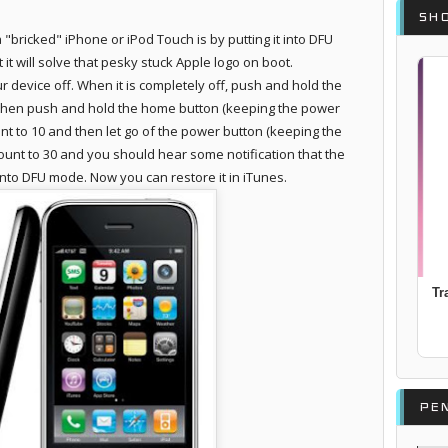
SH
 "bricked" iPhone or iPod Touch is by putting it into DFU
t it will solve that pesky stuck Apple logo on boot.
r device off. When it is completely off, push and hold the
 then push and hold the home button (keeping the power
nt to 10 and then let go of the power button (keeping the
nt to 30 and you should hear some notification that the
nto DFU mode. Now you can restore it in iTunes.
V
PE