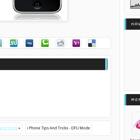
KA
ME
and Tricks
»
i Phone Tips And Tricks - DFU Mode