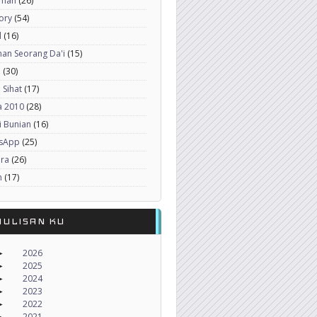
imah
(26)
ory
(54)
l
(16)
an Seorang Da'i
(15)
a
(30)
 Sihat
(17)
a 2010
(28)
i Bunian
(16)
sApp
(25)
era
(26)
h
(17)
NULISAN KU
2026
►
2025
►
2024
►
2023
►
2022
►
2021
►