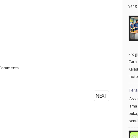
yang 
Progr
Cara 
 Comments
Kalau
motor
Tera
NEXT
Assal
lama 
buka,
penul