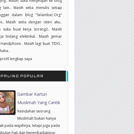
ing.. Masih suka menjelajah ke blog
 lain.. Masih setia menulis setiap
nggan dalam blog "Selamber.Org"
i.. Masih setia dengan isteri aku..
h suka buat kerja sorang2.. Masih
ja bidang elektrikal.. Masih gemar
Handphone.. Masih lagi kuat TIDO..
haha..
 profil lengkap saya
RPALING POPULAR
Gambar Kartun
Muslimah Yang Cantik
Keindahan seorang
Muslimah bukan hanya
tak pada wajahnya, tetapi juga pada
butan hati dan keperibadiannya