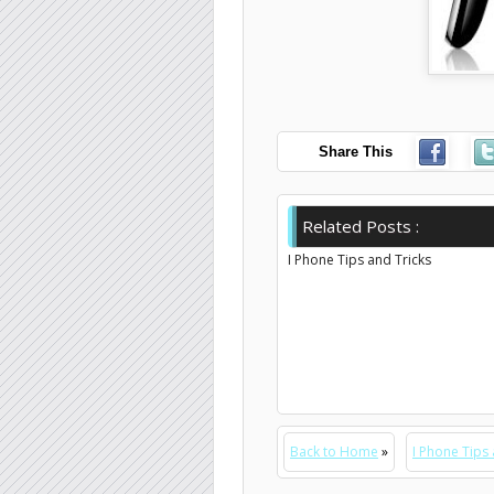
Share This
Related Posts :
I Phone Tips and Tricks
Back to Home
»
I Phone Tips 