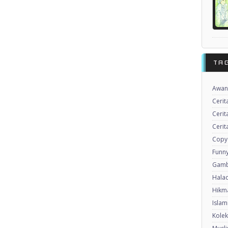
TA
Awan
Cerit
Cerit
Cerit
Copy
Funny
Gamb
Halaq
Hikma
Islam
Kole