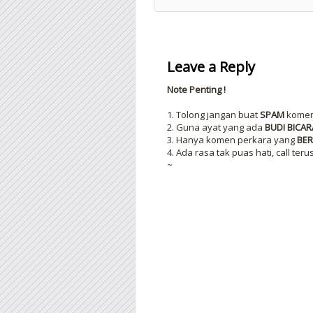
Leave a Reply
Note Penting !
1. Tolong jangan buat
SPAM
komen 
2. Guna ayat yang ada
BUDI BICAR
3. Hanya komen perkara yang
BER
4. Ada rasa tak puas hati, call teru
~