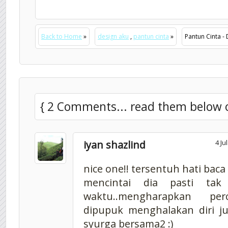
Back to Home
»
design aku
,
pantun cinta
»
Pantun Cinta -
{ 2 Comments... read them below 
iyan shazlind
4 Ju
nice one!! tersentuh hati baca n
mencintai dia pasti tak
waktu..mengharapkan per
dipupuk menghalakan diri j
syurga bersama2 :)