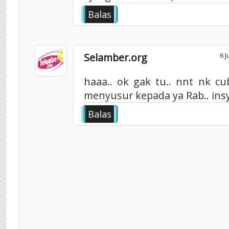
Balas
Selamber.org
6 J
haaa.. ok gak tu.. nnt nk cu
menyusur kepada ya Rab.. insya
Balas