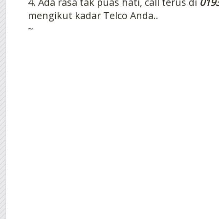
4. Ada rasa tak puas hati, call terus di
019
mengikut kadar Telco Anda..
~